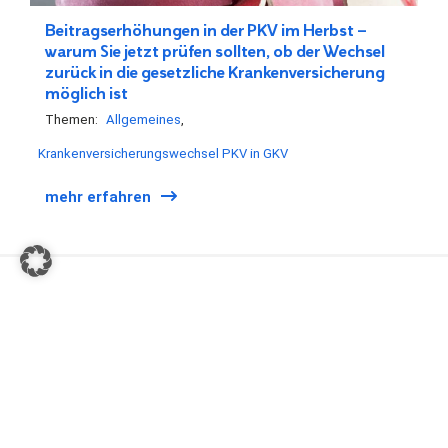
Beitragserhöhungen in der PKV im Herbst –
warum Sie jetzt prüfen sollten, ob der Wechsel
zurück in die gesetzliche Krankenversicherung
möglich ist
Themen:
Allgemeines
Krankenversicherungswechsel PKV in GKV
mehr erfahren
INFOS ZUM KV WECHSEL
SPEZIELLE SEITEN
Kostenlose Prüfung
Was ist eigentlich ein
Verfahrensfinanzierer?
Unser Sparrechner
Von PKV zu GKV als
Die häufigsten Fragen
Angestellter