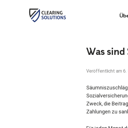
Übe
Zum
Inhalt
Was sind
springen
Veröffentlicht am
6.
Säumniszuschläge 
Sozialversicherun
Zweck, die Beitra
Zahlungen zu sank