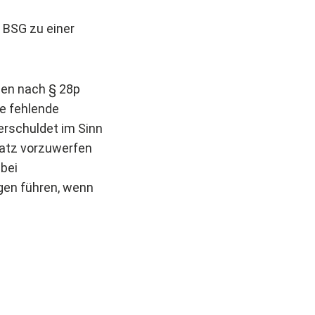
 BSG zu einer
gen nach § 28p
ie fehlende
verschuldet im Sinn
satz vorzuwerfen
 bei
gen führen, wenn