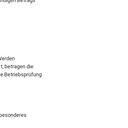
ändigen Betrags
 Werden
t, betragen die
ne Betriebsprüfung
 besonderes