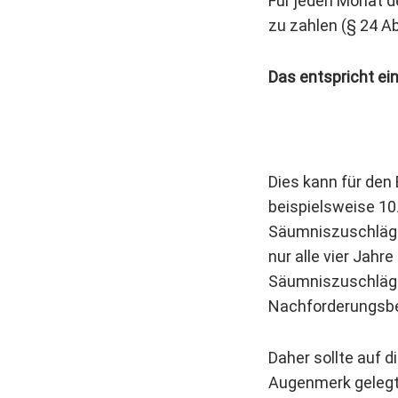
Für jeden Monat d
zu zahlen (§ 24 Ab
Das entspricht ei
Dies kann für de
beispielsweise 10
Säumniszuschläge 
nur alle vier Jahr
Säumniszuschläge
Nachforderungsbe
Daher sollte auf 
Augenmerk gelegt