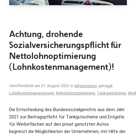
Achtung, drohende
Sozialversicherungspflicht für
Nettolohnoptimierung
(Lohnkostenmanagement)!
Veröffentlicht am
21. August 2022
in
Allgemeines
getaggt
Lohnkostenmanagement
,
Nettolohnoptimierung
,
Tankgutscheine
,
Werb
Die Entscheidung des Bundessozialgerichts aus dem Jahr
2021 zur Beitragspflicht für Tankgutscheine und Entgelte
für Werbeflächen auf den privat genutzten Autos
begrenzt die Möglichkeiten der Unternehmen, mit Hilfe der