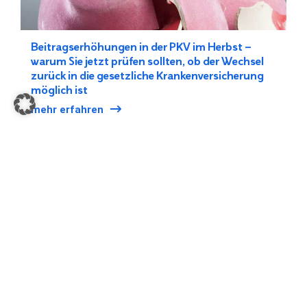
Beitragserhöhungen in der PKV im Herbst –
warum Sie jetzt prüfen sollten, ob der Wechsel
zurück in die gesetzliche Krankenversicherung
möglich ist
mehr erfahren
INFOS ZUM KV WECHSEL
SPEZIELLE SEITEN
Kostenlose Prüfung
Was ist eigentlich ein
Verfahrensfinanzierer?
Unser Sparrechner
Von PKV zu GKV als
Die häufigsten Fragen
Angestellter
Blog
Von PKV zu GKV als