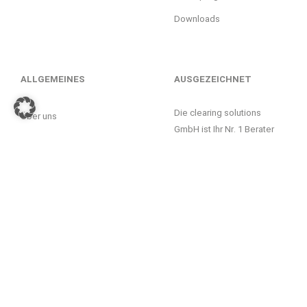
Downloads
ALLGEMEINES
AUSGEZEICHNET
Die clearing solutions
Über uns
GmbH ist Ihr Nr. 1 Berater
Kontakt
beim Wechsel von PKV zu
GKV. Dafür wurden wir
Unsere Partner
mehrfach ausgezeichnet.
Unsere Auszeichnungen
Glossar
Datenschutzerklärung
Impressum