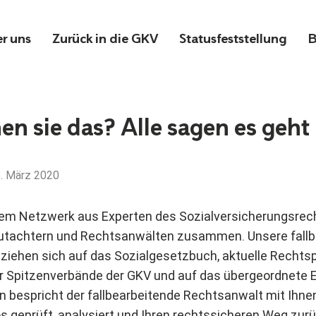
r uns
Zurück in die GKV
Statusfeststellung
B
n sie das? Alle sagen es geht 
. März 2020
inem Netzwerk aus Experten des Sozialversicherungsrec
Gutachtern und Rechtsanwälten zusammen. Unsere fall
iehen sich auf das Sozialgesetzbuch, aktuelle Rechts
r Spitzenverbände der GKV und auf das übergeordnete 
n bespricht der fallbearbeitende Rechtsanwalt mit Ihnen
s geprüft, analysiert und Ihren rechtssicheren Weg zurü