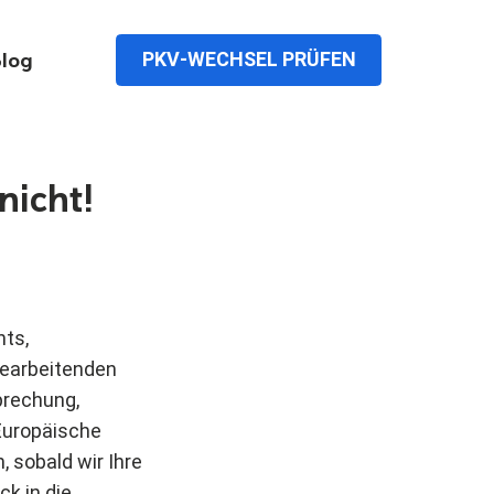
PKV-WECHSEL PRÜFEN
log
nicht!
hts,
bearbeitenden
prechung,
Europäische
, sobald wir Ihre
ck in die