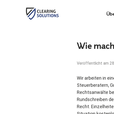
Übe
Zum
Inhalt
Wie mache
springen
Veröffentlicht am
28
Wir arbeiten in e
Steuerberatern, 
Rechtsanwälte bez
Rundschreiben de
Recht. Einzelheite
Situation kostenlo