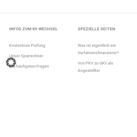
INFOS ZUM KV WECHSEL
SPEZIELLE SEITEN
Kostenlose Prüfung
Was ist eigentlich ein
Verfahrensfinanzierer?
Unser Sparrechner
Von PKV zu GKV als
Die häufigsten Fragen
Angestellter
Blog
Von PKV zu GKV als
Rentner
Von PKV zu GKV als
Selbstständiger
Bonusprogramm
Downloads