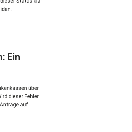
dieser Status klar
iden.
: Ein
ankenkassen über
rd dieser Fehler
 Anträge auf