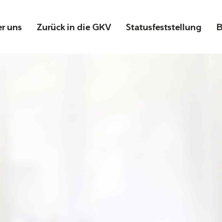
r uns
Zurück in die GKV
Statusfeststellung
B