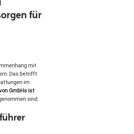
i
sorgen für
sammenhang mit
rn. Das betrifft
tattungen im
von GmbHs ist
usgenommen sind.
führer