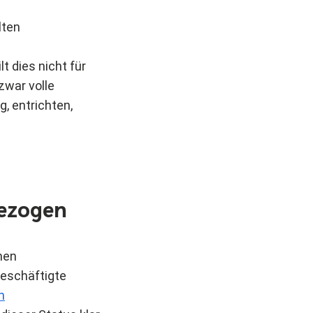
lten
t dies nicht für
zwar volle
, entrichten,
bezogen
nen
Beschäftigte
n