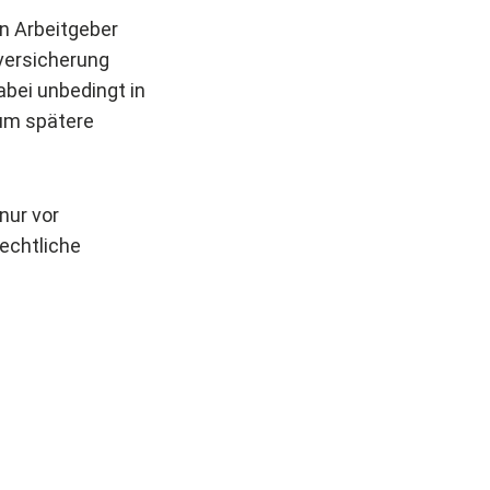
en Arbeitgeber
nversicherung
abei unbedingt in
 um spätere
nur vor
echtliche