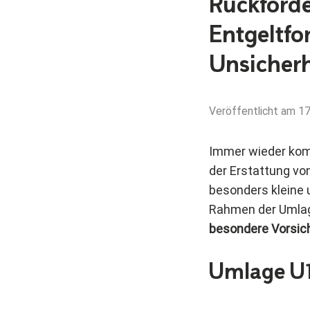
Rückforde
Entgeltfo
Unsicherh
Veröffentlicht am
17
Immer wieder ko
der Erstattung vo
besonders kleine 
Rahmen der Umlag
besondere Vorsic
Umlage U1: