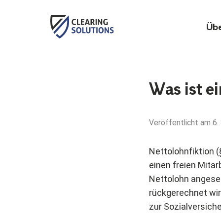
Übe
Zum
Inhalt
Was ist e
springen
Veröffentlicht am
6.
Nettolohnfiktion (
einen freien Mitar
Nettolohn angese
rückgerechnet wi
zur Sozialversich