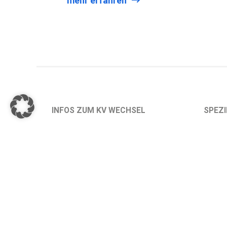
mehr erfahren
INFOS ZUM KV WECHSEL
SPEZI
Kostenlose Prüfung
Was is
Verfah
Unser Sparrechner
Von PK
Die häufigsten Fragen
Von P
Blog
Von P
Selbst