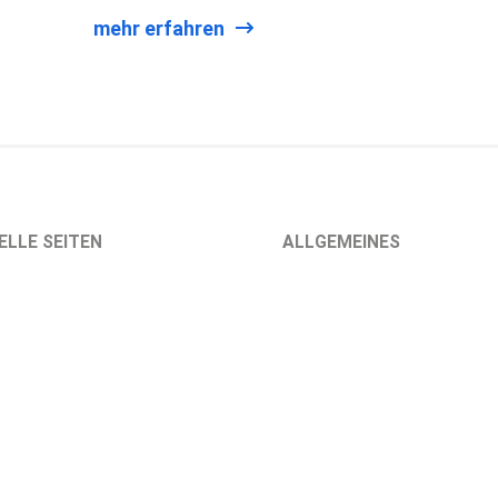
mehr erfahren
ELLE SEITEN
ALLGEMEINES
t eigentlich ein
Über uns
rensfinanzierer?
Kontakt
V zu GKV als Angestellter
Unsere Partner
KV zu GKV als Rentner
Unsere Auszeichnungen
KV zu GKV als
Glossar
ständiger