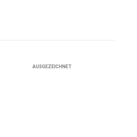
AUSGEZEICHNET
Die clearing solutions GmbH ist Ihr
Nr. 1 Berater beim Wechsel von
PKV zu GKV. Dafür wurden wir
mehrfach ausgezeichnet.