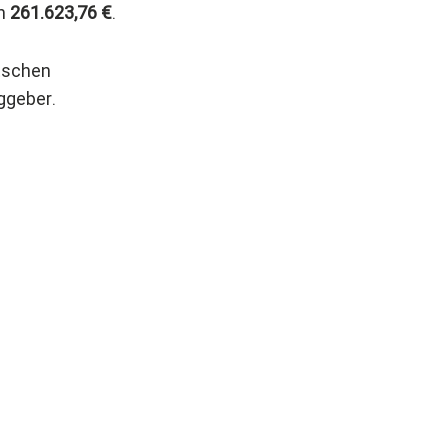
on
261.623,76 €
.
tschen
ggeber.