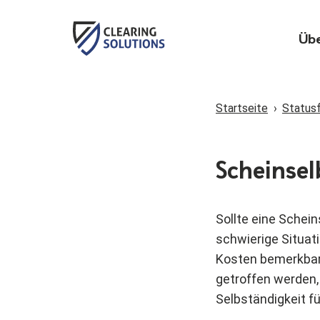
Übe
Zum
Inhalt
Startseite
›
Statusf
springen
Scheinsel
Sollte eine Schein
schwierige Situati
Kosten bemerkbar
getroffen werden, 
Selbständigkeit f