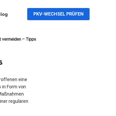
PKV-WECHSEL PRÜFEN
log
t vermeiden – Tipps
s
troffenen eine
s in Form von
n Maßnahmen
iner regulären