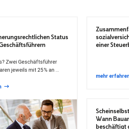
Zusammenfas
cherungsrechtlichen Status
sozialversi
eschäftsführern
einer Steuer
s? Zwei Geschäftsführer
ren jeweils mit 25 % an …
mehr erfahre
n
Scheinselbst
Wann Bauarb
beschäftigt 