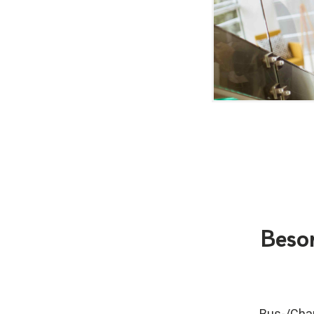
Beson
Bus-/Chau