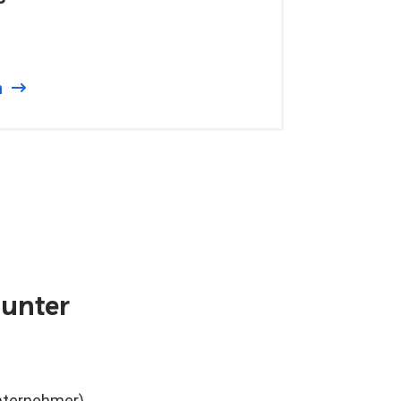
n
 unter
nternehmer)