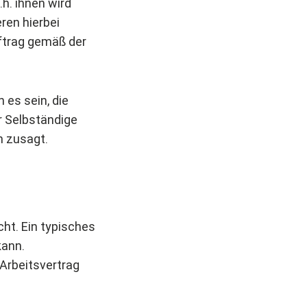
h. ihnen wird
ren hierbei
ftrag gemäß der
 es sein, die
r Selbständige
m zusagt.
cht. Ein typisches
kann.
Arbeitsvertrag