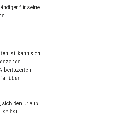
tändiger für seine
nn.
ten ist, kann sich
senzeiten
 Arbeitszeiten
all über
, sich den Urlaub
, selbst