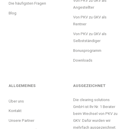
Von PKV zu GKV als
Die häufigsten Fragen
Angestellter
Blog
Von PKV zu GKV als
Rentner
Von PKV zu GKV als
Selbstständiger
Bonusprogramm
Downloads
ALLGEMEINES
AUSGEZEICHNET
Die clearing solutions
Über uns
GmbH ist Ihr Nr. 1 Berater
Kontakt
beim Wechsel von PKV zu
GKV. Dafür wurden wir
Unsere Partner
mehrfach ausgezeichnet.