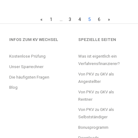
«
1
…
3
4
5
6
»
INFOS ZUM KV WECHSEL
SPEZIELLE SEITEN
Kostenlose Prüfung
Was ist eigentlich ein
Verfahrensfinanzierer?
Unser Sparrechner
Von PKV zu GKV als
Die häufigsten Fragen
Angestellter
Blog
Von PKV zu GKV als
Rentner
Von PKV zu GKV als
Selbstständiger
Bonusprogramm
Downloads